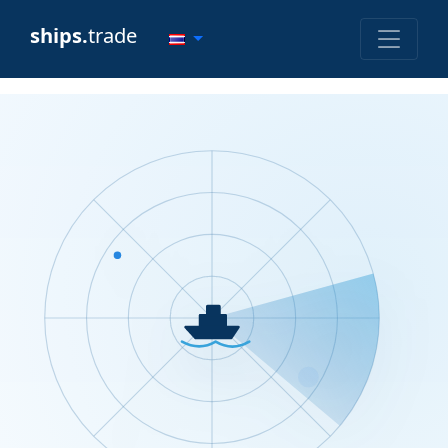
ships.
trade